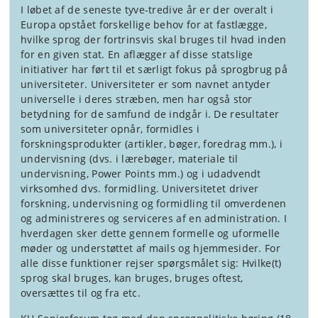
I løbet af de seneste tyve-tredive år er der overalt i
Europa opstået forskellige behov for at fastlægge,
hvilke sprog der fortrinsvis skal bruges til hvad inden
for en given stat. En aflægger af disse statslige
initiativer har ført til et særligt fokus på sprogbrug på
universiteter. Universiteter er som navnet antyder
universelle i deres stræben, men har også stor
betydning for de samfund de indgår i. De resultater
som universiteter opnår, formidles i
forskningsprodukter (artikler, bøger, foredrag mm.), i
undervisning (dvs. i lærebøger, materiale til
undervisning, Power Points mm.) og i udadvendt
virksomhed dvs. formidling. Universitetet driver
forskning, undervisning og formidling til omverdenen
og administreres og serviceres af en administration. I
hverdagen sker dette gennem formelle og uformelle
møder og understøttet af mails og hjemmesider. For
alle disse funktioner rejser spørgsmålet sig: Hvilke(t)
sprog skal bruges, kan bruges, bruges oftest,
oversættes til og fra etc.