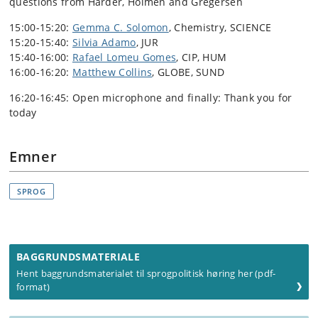
questions from Harder, Holmen and Gregersen
15:00-15:20:
Gemma C. Solomon
, Chemistry, SCIENCE
15:20-15:40:
Silvia Adamo
, JUR
15:40-16:00:
Rafael Lomeu Gomes
, CIP, HUM
16:00-16:20:
Matthew Collins
, GLOBE, SUND
16:20-16:45: Open microphone and finally: Thank you for
today
Emner
SPROG
BAGGRUNDSMATERIALE
Hent baggrundsmaterialet til sprogpolitisk høring her (pdf-
format)