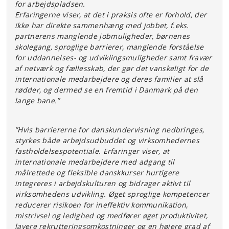
for arbejdspladsen.
Erfaringerne viser, at det i praksis ofte er
forhold, der
ikke har direkte sammenhæng med jobbet, f.eks.
partnerens manglende jobmuligheder, børnenes
skolegang, sproglige barrierer, manglende forståelse
for uddannelses- og udviklingsmuligheder samt fravær
af netværk og fællesskab, der gør det vanskeligt for de
internationale medarbejdere og deres familier at slå
rødder, og dermed se en fremtid i Danmark på den
lange bane.”
”Hvis barriererne for danskundervisning nedbringes,
styrkes både arbejdsudbuddet og virksomhedernes
fastholdelsespotentiale. Erfaringer viser, at
internationale medarbejdere med adgang til
målrettede og fleksible danskkurser hurtigere
integreres i arbejdskulturen og bidrager aktivt til
virksomhedens udvikling. Øget sproglige kompetencer
reducerer risikoen for ineffektiv kommunikation,
mistrivsel og ledighed og medfører øget produktivitet,
lavere rekrutteringsomkostninger og en højere grad af