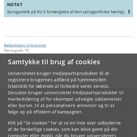
NOTAT
Sprogpolitik på KU (i forlængelse af den sprogpolitiske høring)
Københavns Universitet
Nørregade 10
1165 København K
Samtykke til brug af cookies
Kontakt:
Frans Gregersen
Universitetet bruger tredjepartsprodukter til at
fg
@
hum
.
ku
.
dk
registrere brugernes adfærd på hjemmesiden
(statistik) for løbende at forbedre vores service.
Desuden bruger universitetet tredjepartsprodukter til
KØBENHAVNS UNIVERSITET
markedsføring af for eksempel udvalgte uddannelser
eller kurser, til at personalisere annoncer og til at
KONTAKT
følge op på effekten af kampagner.
SERVICES
Klik på "Se cookies" for at se en liste over udbyderne
af de forskellige cookies, som kan blive gemt på din
FOR STUDERENDE OG ANSATTE
computer eller mobil, når du bruger universitetets