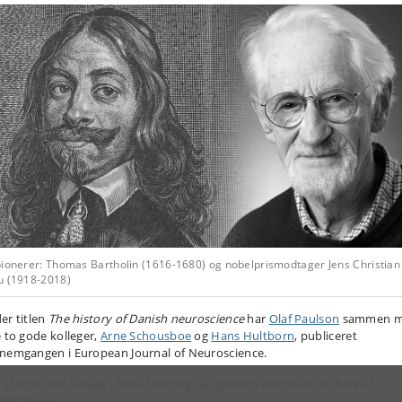
pionerer: Thomas Bartholin (1616-1680) og nobelprismodtager Jens Christian
u (1918-2018)
er titlen
The history of Danish neuroscience
har
Olaf Paulson
sammen 
e to gode kolleger,
Arne Schousboe
og
Hans Hultborn
, publiceret
nemgangen i European Journal of Neuroscience.
starter helt tilbage i 1600-tallet og har givetvis interesse for flere af
dlemmerne.