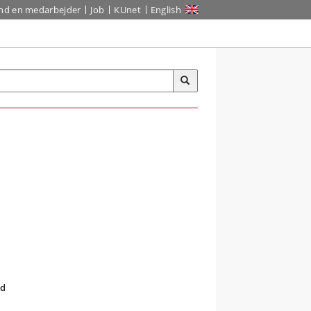
ind en medarbejder
Job
KUnet
English
ed