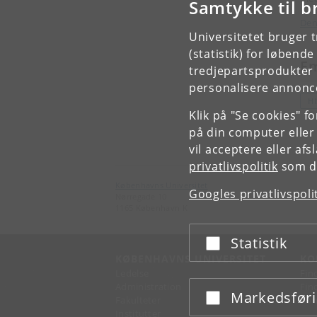
Samtykke til b
Den
Universitetet bruger 
(statistik) for løbend
E
tredjepartsprodukter t
personalisere annonce
H
Klik på "Se cookies" f
på din computer eller
vil acceptere eller af
privatlivspolitik
som du
Københavns Universitet
Googles privatlivspoli
Nørregade 10
1165 København K
Statistik
Acceptér eller afslå
KØBENHAVNS UNIVERSITET
KO
Ledelse
Fin
Administration
Fin
Markedsfør
Acceptér eller afslå
Fakulteter
Kon
Institutter