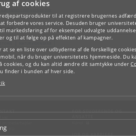
rug af cookies
 kan læses i pdf-version her
tredjepartsprodukter til at registrere brugernes adfæ
e at forbedre vores service. Desuden bruger universitet
mner
il markedsføring af for eksempel udvalgte uddannelser e
r og til at følge op på effekten af kampagner.
ISTORIE
NATURVIDENSKAB
or at se en liste over udbyderne af de forskellige cooki
 mobil, når du bruger universitetets hjemmeside. Du k
slå cookies, og du kan altid ændre dit samtykke under
Co
 finder i bunden af hver side.
tik
NTAKT
FOR STUDERENDE OG
ANSATTE
d vej
KUnet
d en medarbejder
ing
takt KU
JOB OG KARRIERE