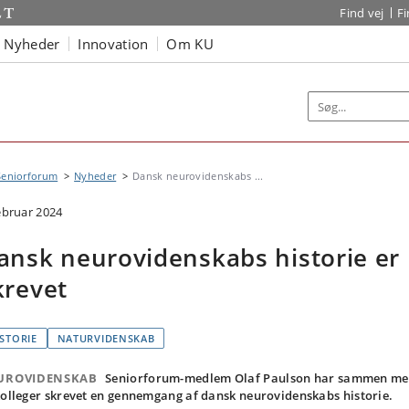
Find vej
F
Nyheder
Innovation
Om KU
Seniorforum
Nyheder
Dansk neurovidenskabs ...
februar 2024
ansk neurovidenskabs historie er
krevet
ISTORIE
NATURVIDENSKAB
UROVIDENSKAB
Seniorforum-medlem Olaf Paulson har sammen m
kolleger skrevet en gennemgang af dansk neurovidenskabs historie.