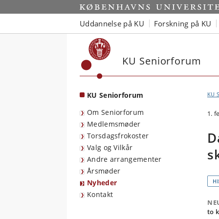
Start
Uddannelse på KU
Forskning på KU
KU Seniorforum
KU Seniorforum
KU 
Om Seniorforum
1. 
Medlemsmøder
D
Torsdagsfrokoster
Valg og Vilkår
s
Andre arrangementer
Årsmøder
H
Nyheder
Kontakt
NE
to 