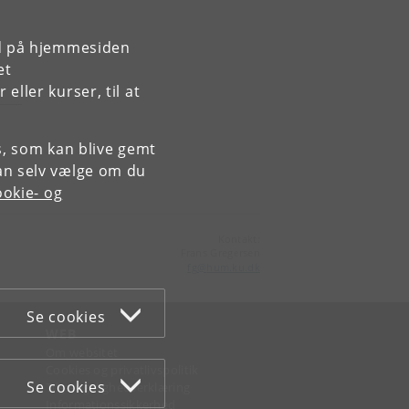
rd på hjemmesiden
et
ller kurser, til at
es, som kan blive gemt
an selv vælge om du
okie- og
Kontakt:
Frans Gregersen
fg
@
hum
.
ku
.
dk
Se cookies
WEB
Om websitet
Cookies og privatlivspolitik
Se cookies
Tilgængelighedserklæring
Informationssikkerhed