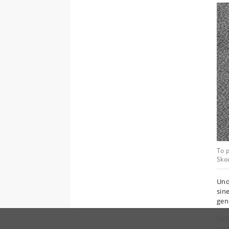
To 
Sko
Und
sin
gen
Den 
me